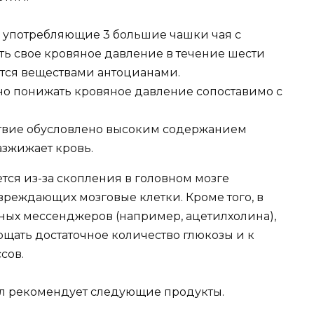
и, употребляющие 3 большие чашки чая с
ть свое кровяное давление в течение шести
ется веществами антоцианами.
бно понижать кровяное давление сопоставимо с
ствие обусловлено высоким содержанием
азжижает кровь.
тся из-за скопления в головном мозге
вреждающих мозговые клетки. Кроме того, в
ных мессенджеров (например, ацетилхолина),
лощать достаточное количество глюкозы и к
сов.
л рекомендует следующие продукты.