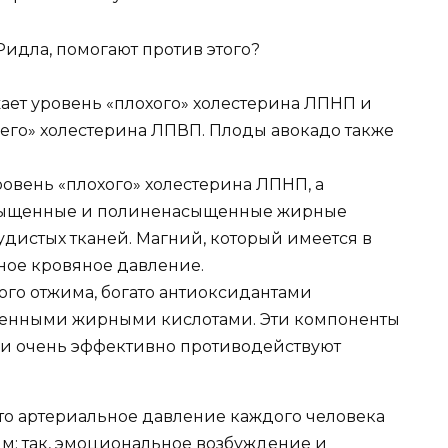
идла, помогают против этого?
жает уровень «плохого» холестерина ЛПНП и
его» холестерина ЛПВП. Плоды авокадо также
уровень «плохого» холестерина ЛПНП, а
сыщенные и полиненасыщенные жирные
удистых тканей. Магний, который имеется в
ное кровяное давление.
ного отжима, богато антиоксидантами
енными жирными кислотами. Эти компоненты
 и очень эффективно противодействуют
что артериальное давление каждого человека
м: так, эмоциональное возбуждение и