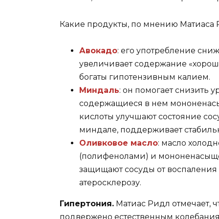
Какие продукты, по мнению Матиаса Р
Авокадо
: его употребление сни
увеличивает содержание «хорош
богаты гипотензивным калием.
Миндаль
: он помогает снизить 
содержащиеся в нем мононена
кислоты улучшают состояние сос
миндале, поддерживает стабиль
Оливковое масло
: масло холод
(полифенолами) и мононенасыщ
защищают сосуды от воспаления
атеросклерозу.
Гипертония.
Матиас Ридл отмечает, 
подвержено естественным колебания