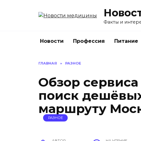
Перейти
Новос
к
содержанию
Факты и интере
Новости
Профессия
Питание
ГЛАВНАЯ
»
РАЗНОЕ
Обзор сервиса
поиск дешёвых
маршруту Моск
РАЗНОЕ
АВТОР
НА ЧТЕНИЕ