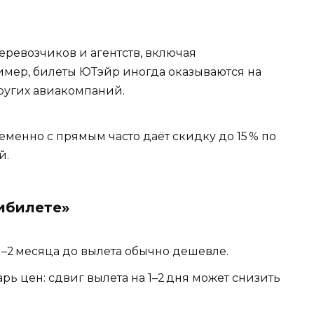
еревозчиков и агентств, включая
мер, билеты ЮТэйр иногда оказываются на
ругих авиакомпаний.
менно с прямым часто даёт скидку до 15 % по
й.
ибилете»
1–2 месяца до вылета обычно дешевле.
рь цен: сдвиг вылета на 1–2 дня может снизить