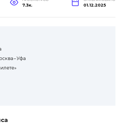
7.3к.
01.12.2025
а
сква – Уфа
билете»
иса