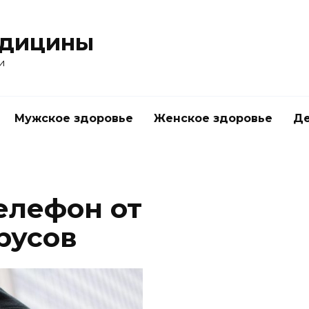
едицины
и
Мужское здоровье
Женское здоровье
Д
елефон от
русов