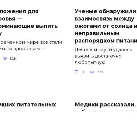
ложения для
Ученые обнаружили
ровья —
взаимосвязь между
оминающие выпить
ожогами от солнца 
у
неправильным
распорядком питан
временном мире все стали
ить за здоровьем —
Деятелям науки удалось
выявить достаточно
1.5к.
любопытную
0
777
учших питательных
Медики рассказали,
еств для
избавиться от токс
епления иммунной
без диет и таблеток
темы в сезон
Американские специалис
онавируса
поставили под сомнение