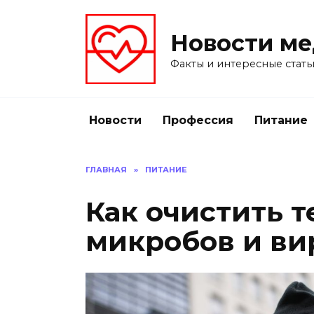
Перейти
к
Новости м
содержанию
Факты и интересные стать
Новости
Профессия
Питание
ГЛАВНАЯ
»
ПИТАНИЕ
Как очистить т
микробов и ви