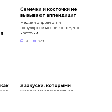
Семечки и косточки не
вызывают аппендицит
и
Медики опровергли
популярное мнение о том, что
ия
косточки
0
729
 как
3 закуски, которыми
инов
можно наслаждаться
без зазрения совести и
опасности для фигуры
ты
Один или два небольших