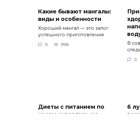
Какие бывают мангалы:
При
виды и особенности
здо
нап
Хороший мангал — это залог
вод
успешного приготовления
В со
0
998
след
0
Диеты с питанием по
6 л
часам оказались не
вещ
такими эффективными,
укр
как считали раньше
сис
кор
Это доказали ученые! Учёные