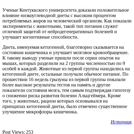
Ученые Кентуккского университета доказали положительное
влияние низкоуглеводной диеты с высоким процентом
потребляемых жиров на человеческий организм. Как
показали
эксперименты с животными, такой тип питания служит
отличной защитой от нейродегенеративных болезней и
улучшает когнитивные способности.
Диета, именуемая кетогенной, благотворно сказывается на
состоянии кишечника и улучшает мозговое кровообращение.
К такому выводу ученые пришли после серии опытов на
мышах, которых разделили на 2 группы численностью по 9
особей в каждой. Животные из первой группы находились на
кетогенной диете, остальные получали обычное питание. По
прошествии 16 недель грызуны из первой группы показали
более высокие результаты тестов на память и другие
показатели состояния мозга, тем самым подтверждая гипотезу
о снижении риска развития болезни Альцгеймера. Кроме
того, у животных, рацион которых основывался на
принципах кетогенной диеты, было отмечено существенное
улучшение микрофлоры кишечника.
Источник
Post Views:
253