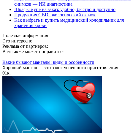
снимков — ИИ диагностика
Шкафы-купе на заказ: удобно, быстро и доступно
Продукция CBD: экологический скачок
Как выбрать и купить медицинский холодильник для
хранения крови
Полезная информация
Это интересно.
Реклама от партнеров:
Вам также может понравиться
Какие бывают мангалы: виды и особенности
Хороший мангал — это залог успешного приготовления
0
1к.