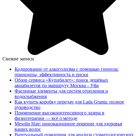
Свежие записи
Кодирование от алкоголизма с помощью гипноза:
принципы, эффективность и риски
Обзор сервиса «Купибилет»: поиск дешёвых
авиабилетов по маршруту Москва – Уфа
Фасонные элементы для систем отопления и
водоснабжения
Как купить коробку передач для Lada Granta: полное
руководство
Применение высокоинтенсивного лазера в
физиотерапии — всё о методе
Mesolin Hair: инновационное решение для здоровья
ваших волос
Виртуальный помощник для анализа стоматологических