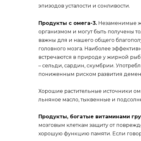
эпизодов усталости и сонливости.
Продукты с омега-3.
Незаменимые ж
организмом и могут быть получены т
важны для и нашего общего благопол
головного мозга. Наиболее эффектив
встречаются в природе у жирной рыбы
– сельди, сардин, скумбрии. Употреб
пониженным риском развития деменц
Хорошие растительные источники омег
льняное масло, тыквенные и подсолн
Продукты, богатые витаминами гр
мозговым клеткам защиту от повреж
хорошую функцию памяти. Если говор