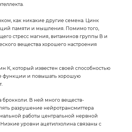
теллекта.
ком, как никакие другие семена. Цинк
ций памяти и мышления. Помимо того,
его стресс магния, витаминов группы В и
еского вещества хорошего настроения
ин К, который известен своей способностью
е функции и повышать хорошую
т.
а брокколи. В ней много веществ-
длять разрушение нейротрансмиттера
рмальной работы центральной нервной
 Низкие уровни ацетилхолина связаны с