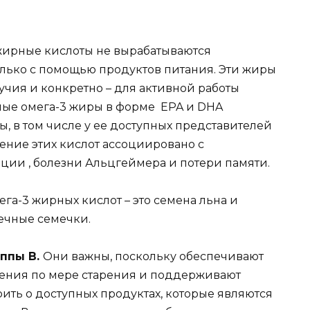
ирные кислоты не вырабатываются
олько с помощью продуктов питания. Эти жиры
учия и конкретно – для активной работы
ные омега-3 жиры в форме EPA и DHA
, в том числе у ее доступных представителей
ление этих кислот ассоциировано с
ии , болезни Альцгеймера и потери памяти.
а-3 жирных кислот – это семена льна и
ечные семечки.
уппы В.
Они важны, поскольку обеспечивают
дения по мере старения и поддерживают
ить о доступных продуктах, которые являются