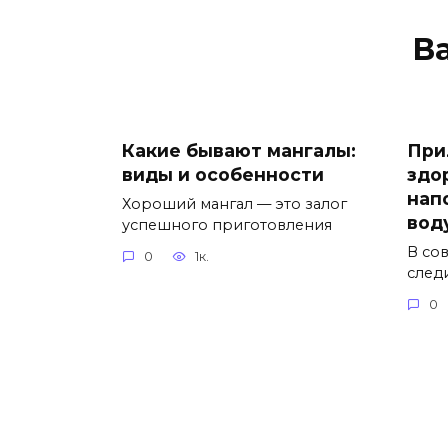
В
Какие бывают мангалы:
При
виды и особенности
здо
нап
Хороший мангал — это залог
вод
успешного приготовления
В со
0
1к.
след
0