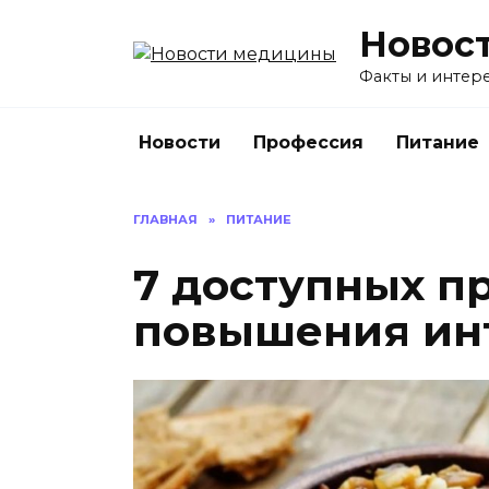
Перейти
Новос
к
содержанию
Факты и интере
Новости
Профессия
Питание
ГЛАВНАЯ
»
ПИТАНИЕ
7 доступных п
повышения ин