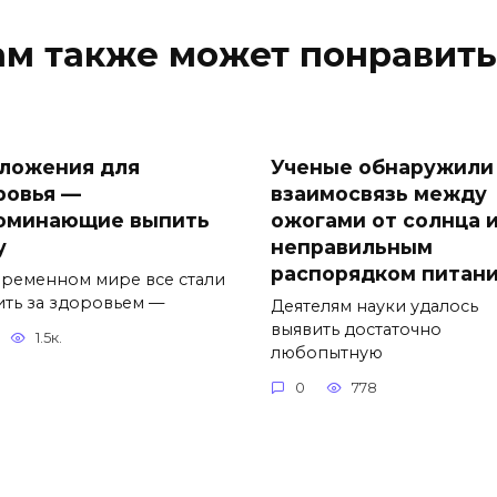
ам также может понравить
ложения для
Ученые обнаружили
ровья —
взаимосвязь между
оминающие выпить
ожогами от солнца 
у
неправильным
распорядком питан
временном мире все стали
ить за здоровьем —
Деятелям науки удалось
выявить достаточно
1.5к.
любопытную
0
778