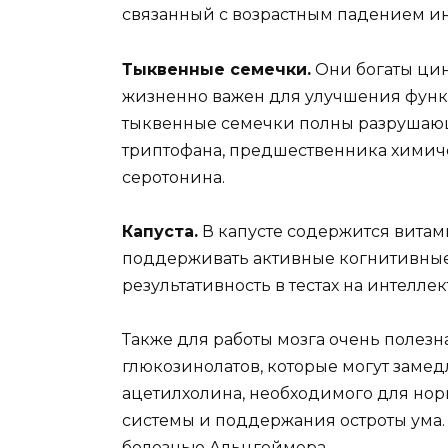
связанный с возрастным падением ин
Тыквенные семечки.
Они богаты цин
жизненно важен для улучшения функ
тыквенные семечки полны разрушающ
триптофана, предшественника химич
серотонина.
Капуста.
В капусте содержится витам
поддерживать активные когнитивны
результативность в тестах на интеллек
Также для работы мозга очень полезн
глюкозинолатов, которые могут заме
ацетилхолина, необходимого для но
системы и поддержания остроты ума.
болезнью Альцгеймера.