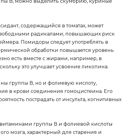
пы В, можно выделить скумбрию, куриные
идант, содержащийся в томатах, может
свободными радикалами, повышающих риск
еймера. Помидоры следует употреблять в
термической обработки повышается уровень
зно есть вместе с жирами, например, в
скольку это улучшает усвоение ликопина.
ны группы В, но и фолиевую кислоту,
я в крови соединения гомоцистеина. Его
ятность пострадать от инсульта, когнитивных
с витаминами группы В и фолиевой кислоты
го мозга, характерный для старения и