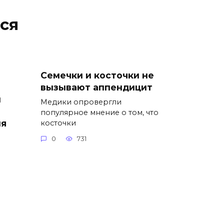
ся
Семечки и косточки не
вызывают аппендицит
и
Медики опровергли
популярное мнение о том, что
ия
косточки
0
731