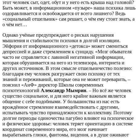
этот человек сыт, одет, обут и у него есть крыша над головой?
Быть может, в информационном «пузыре» наша психика лишь
оздоравливается и освобождается от всего лишнего? Ведь
«социальный отшельник» сам решает, о чём ему стоит знать, а
о чём нет…
Однако учёные предупреждают о рисках нарушения
мышления и стабильности психики в долгой изоляции.
Эйфория от информационного «детокса» может смениться
депрессией и даже стремлением к суициду. «Мозг обывателя
часто не справляется с лавиной негативной информации,
которая обрушивается на него из телевизора, интернета и
других источников. В этом смысле отшельничество полезно:
благодаря ему человек разгружает свою психику от тех
знаний и переживаний, которые она не может переварить, –
пояснил «АиФ» директор Школы современных
психотехнологий
Александр Мымрин
. – Но всё же человек
существо социальное, и для него крайне важным является
общение с себе подобными. У большинства из нас есть
врождённое стремление взаимодействовать с другими,
испытывать чувство принадлежности к коллективу. Поэтому
долгие периоды одиночества пагубно влияют на психическое
и физическое здоровье: человек теряет ориентацию в системе
координат современного мира, его мозг начинает
вырабатывать глюки, фантомы, видения, а в душе оживают