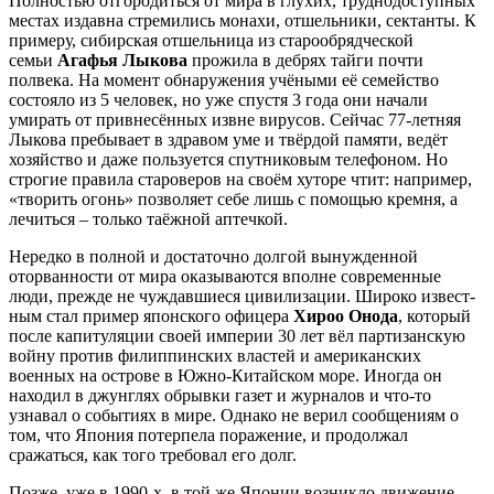
Полностью отгородиться от мира в глухих, труднодоступных
местах издавна стремились монахи, отшельники, сектанты. К
примеру, сибирская отшельница из старообрядческой
семьи
Агафья Лыкова
прожила в дебрях тайги почти
полвека. На момент обнаружения учёными её семейство
состояло из 5 человек, но уже спустя 3 года они начали
умирать от привнесённых извне вирусов. Сейчас 77-летняя
Лыкова пребывает в здравом уме и твёрдой памяти, ведёт
хозяйство и даже пользуется спутниковым телефоном. Но
строгие правила староверов на своём хуторе чтит: например,
«творить огонь» позволяет себе лишь с помощью кремня, а
лечиться – только таёжной аптечкой.
Нередко в полной и достаточно долгой вынужденной
оторванности от мира оказываются вполне современные
люди, прежде не чуждавшиеся цивилизации. Широко извест­
ным стал пример японского офицера
Хироо Онода
, который
после капитуляции своей империи 30 лет вёл партизанскую
войну против филиппинских властей и американских
военных на острове в Южно-Китайском море. Иногда он
находил в джунглях обрывки газет и журналов и что-то
узнавал о событиях в мире. Однако не верил сообщениям о
том, что Япония потерпела поражение, и продолжал
сражаться, как того требовал его долг.
Позже, уже в 1990-х, в той же Японии возникло движение