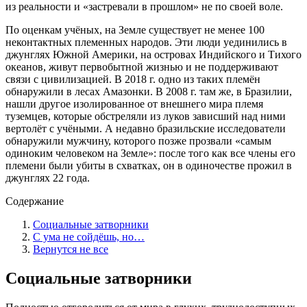
из реальности и «застревали в прошлом» не по своей воле.
По оценкам учёных, на Земле существует не менее 100
неконтактных племенных народов. Эти люди уединились в
джунглях Южной Америки, на островах Индийского и Тихого
океанов, живут первобытной жизнью и не поддерживают
связи с цивилизацией. В 2018 г. одно из таких племён
обнаружили в лесах Амазонки. В 2008 г. там же, в Бразилии,
нашли другое изолированное от внешнего мира племя
туземцев, которые обстреляли из луков зависший над ними
вертолёт с учёными. А недавно бразильские исследователи
обнаружили мужчину, которого позже прозвали «самым
одиноким человеком на Земле»: после того как все члены его
племени были убиты в схватках, он в одиночестве прожил в
джунглях 22 года.
Содержание
Социальные затворники
С ума не сойдёшь, но…
Вернутся не все
Социальные затворники