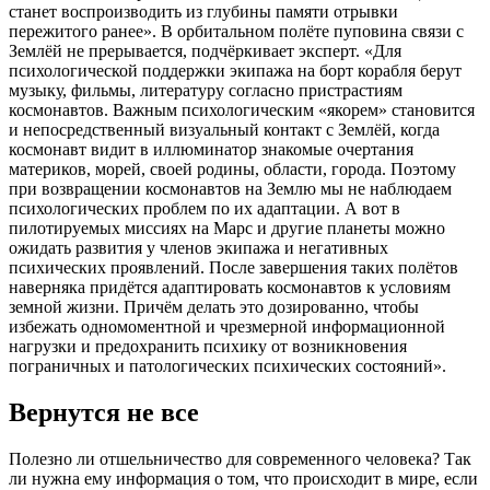
станет воспроизводить из глубины памяти отрывки
пережитого ранее». В орбитальном полёте пуповина связи с
Землёй не прерывается, подчёркивает эксперт. «Для
психологической поддер­жки экипажа на борт корабля берут
музыку, фильмы, литературу согласно пристрастиям
космонавтов. Важным психологическим «якорем» становится
и непосредственный визуальный контакт с Землёй, когда
космонавт видит в иллюминатор знакомые очертания
материков, морей, своей родины, области, города. Поэтому
при возвращении космонавтов на Землю мы не наблюдаем
психологических проблем по их адаптации. А вот в
пилотируемых миссиях на Марс и другие планеты можно
ожидать развития у членов экипажа и негативных
психических проявлений. После завершения таких полётов
наверняка придётся адаптировать космонавтов к условиям
земной жизни. Причём делать это дозированно, чтобы
избежать одномоментной и чрезмерной информационной
нагрузки и предохранить психику от возникновения
пограничных и патологических психических состояний».
Вернутся не все
Полезно ли отшельничество для современного человека? Так
ли нужна ему информация о том, что происходит в мире, если