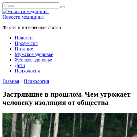
Перейти
Search
к
for:
содержанию
Новости медицины
Факты и интересные статьи
Новости
Профессия
Питание
Мужское здоровье
Женское здоровье
Дети
Психология
Главная
»
Психология
Застрявшие в прошлом. Чем угрожает
человеку изоляция от общества