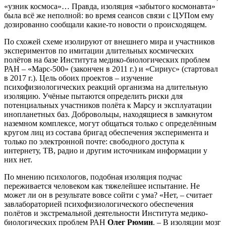
«узник космоса»… Правда, изоляция «забытого космонавта»
была всё же неполной: во время сеансов связи с ЦУПом ему
дозированно сообщали какие-то новости о происходящем.
По схожей схеме изолируют от внешнего мира и участников
экспериментов по имитации длительных космических
полётов на базе Института медико-биологических проблем
РАН – «Марс-500» (закончен в 2011 г.) и «Сириус» (стартовал
в 2017 г.). Цель обоих проектов – изучение
психофизиологических реакций организма на длительную
изоляцию. Учёные пытаются определить риски для
потенциальных участников полёта к Марсу и эксплуатации
инопланетных баз. Добровольцы, находящиеся в замкнутом
наземном комплексе, могут общаться только с определённым
кругом лиц из состава бригад обеспечения эксперимента и
только по электронной почте: свободного доступа к
интернету, ТВ, радио и другим источникам информации у
них нет.
По мнению психологов, подобная изоляция подчас
переживается человеком как тяжелейшее испытание. Не
может ли он в результате вовсе сойти с ума? «Нет, – считает
завлабораторией психофизиологического обеспечения
полётов и экстремальной деятельности Института медико-
биологических проблем РАН
Олег Рюмин
. – В изоляции мозг