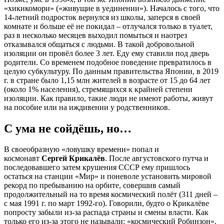
«хикикомори» («живущие в уединении»). Началось с того, что
14-летний подросток вернулся из школы, заперся в своей
комнате и больше её не покидал – отлучался только в туалет,
раз в несколько месяцев выходил помыться и наотрез
отказывался общаться с людьми. В такой добровольной
изоляции он провёл более 3 лет. Еду ему ставили под дверь
родители. Со временем подобное поведение превратилось в
целую субкультуру. По данным правительства Японии, в 2019
г. в стране было 1,15 млн жителей в возрасте от 15 до 64 лет
(около 1% населения), стремящихся к крайней степени
изоляции. Как правило, такие люди не имеют работы, живут
на пособие или на иждивении у родственников.
С ума не сойдёшь, но…
В своеобразную «ловушку времени» попал и
космонавт
Сергей Крикалёв
. После августовского путча и
последовавшего затем крушения СССР ему пришлось
остаться на станции «Мир» и поневоле установить мировой
рекорд по пребыванию на орбите, совершив самый
продолжительный на то время космический полёт (311 дней –
с мая 1991 г. по март 1992-го). Говорили, будто о Крикалёве
попросту забыли из-за распада страны и смены власти. Как
только его из-за этого не называли: «космический Робинзон»,