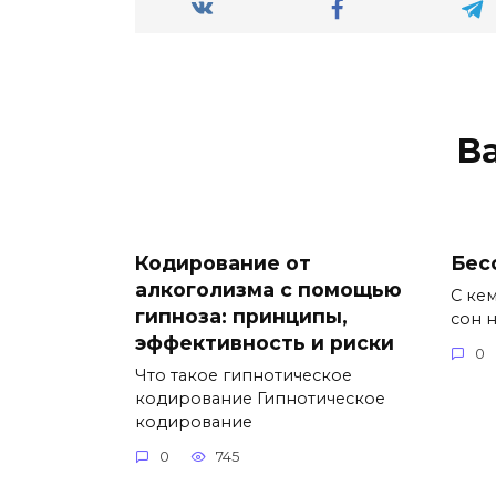
В
Кодирование от
Бес
алкоголизма с помощью
С кем
гипноза: принципы,
сон 
эффективность и риски
0
Что такое гипнотическое
кодирование Гипнотическое
кодирование
0
745