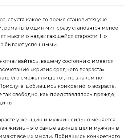
ра, спустя какое-то время становится уже
, романы в один миг сразу становятся менее
дят мысли о надвигающейся старости. Но
гда бывают успешными.
не отчаивайтесь, вашему состоянию имеется
восочетание «кризис среднего возраста»
ать его сможет лишь тот, кто знаком по-
Прислуга, добившись конкретного возраста,
се так свободно, как представлялось прежде,
щины.
зрасте у женщин и мужчин сильно меняется
ная жизнь – это самые важные цели мужчин в
имают все их мысли. Добившись конкретного