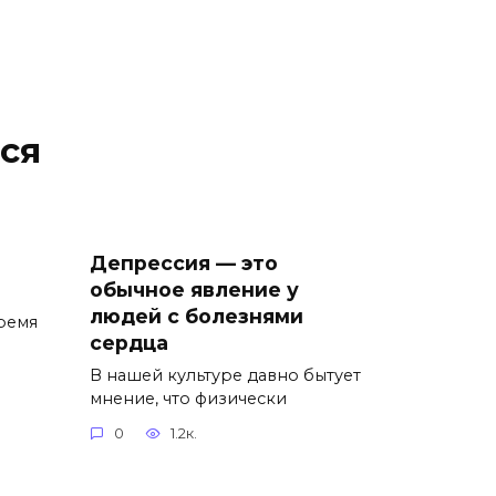
ся
Депрессия — это
обычное явление у
людей с болезнями
ремя
сердца
В нашей культуре давно бытует
мнение, что физически
0
1.2к.