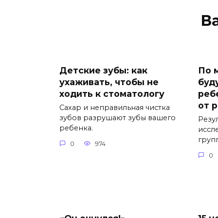
В
Детские зубы: как
По 
ухаживать, чтобы не
буд
ходить к стоматологу
реб
от 
Сахар и неправильная чистка
зубов разрушают зубы вашего
Резу
ребенка.
иссл
груп
0
974
0