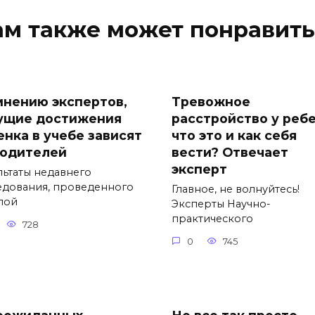
ам также может понравить
мнению экспертов,
Тревожное
ущие достижения
расстройство у ребе
енка в учебе зависят
что это и как себя
родителей
вести? Отвечает
эксперт
льтаты недавнего
едования, проведенного
Главное, не волнуйтесь!
пой
Эксперты Научно-
практического
728
0
745