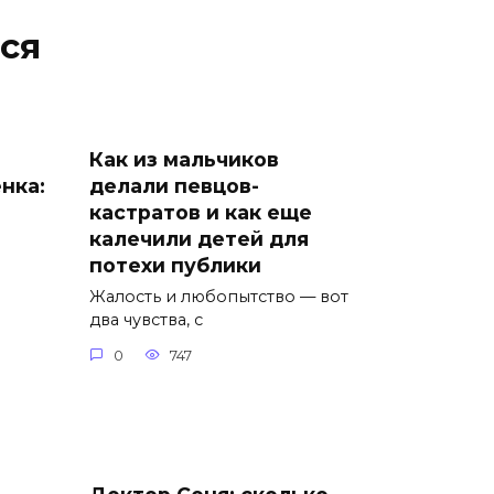
ся
Как из мальчиков
нка:
делали певцов-
кастратов и как еще
калечили детей для
потехи публики
Жалость и любопытство — вот
два чувства, с
0
747