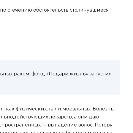
по стечению обстоятельств столкнувшиеся
ьных раком, фонд «Подари жизнь» запустил
л: как физических, так и моральных. Болезнь
льнодействующих лекарств, а они дают
спространенных — выпадение волос. Потеря
 чем не всегда получается быстро смириться.