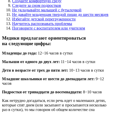
Создайте комфортную среду
Следите за сном подростков
Не укладывайте малышей с бутылочкой
Не давайте младенцам твердой пищи до шести месяцев
Избегайте детской перегруженности
Научитесь распознавать проблемы
Поговорите с воспитателем или учителем
Медики предлагают ориентироваться
на следующие цифры:
Младенцы до года:
12−16 часов в сутки
Малыши от одного до двух лет:
11−14 часов в сутки
Дети в возрасте от трех до пяти лет:
10−13 часов в сутки
Младшие школьники от шести до двенадцати лет:
9−12
часов
Подростки от тринадцати до восемнадцати:
8−10 часов
Как нетрудно догадаться, если речь идет о маленьких детях,
которые спят днем (или засыпают и просыпаются несколько
раз в сутки), то мы говорим об общем количестве сна