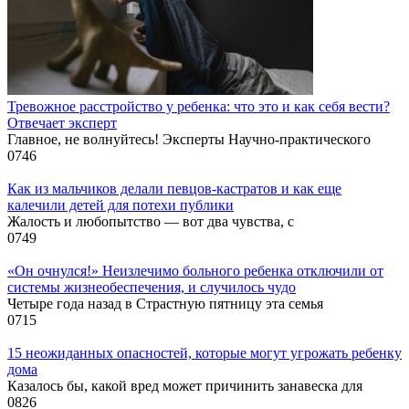
Тревожное расстройство у ребенка: что это и как себя вести?
Отвечает эксперт
Главное, не волнуйтесь! Эксперты Научно-практического
0
746
Как из мальчиков делали певцов-кастратов и как еще
калечили детей для потехи публики
Жалость и любопытство — вот два чувства, с
0
749
«Он очнулся!» Неизлечимо больного ребенка отключили от
системы жизнеобеспечения, и случилось чудо
Четыре года назад в Страстную пятницу эта семья
0
715
15 неожиданных опасностей, которые могут угрожать ребенку
дома
Казалось бы, какой вред может причинить занавеска для
0
826