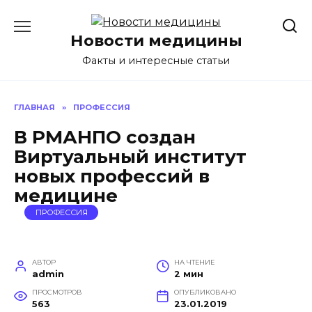
Перейти
к
Новости медицины
содержанию
Факты и интересные статьи
ГЛАВНАЯ
»
ПРОФЕССИЯ
В РМАНПО создан
Виртуальный институт
новых профессий в
медицине
ПРОФЕССИЯ
АВТОР
НА ЧТЕНИЕ
admin
2 мин
ПРОСМОТРОВ
ОПУБЛИКОВАНО
563
23.01.2019