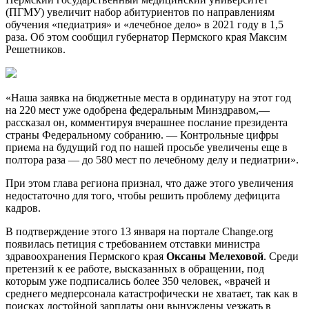
(ПГМУ) увеличит набор абитуриентов по направлениям
обучения «педиатрия» и «лечебное дело» в 2021 году
в 1,5
раза. Об этом сообщил губернатор Пермского края Максим
Решетников.
«Наша заявка на бюджетные места в ординатуру на этот год
на 220 мест уже одобрена федеральным Минздравом,—
рассказал он, комментируя вчерашнее послание президента
страны Федеральному собранию. — Контрольные цифры
приема на будущий год по нашей просьбе увеличены еще в
полтора раза — до 580 мест по лечебному делу и педиатрии».
При этом глава региона признал, что даже этого увеличения
недостаточно для того, чтобы решить проблему дефицита
кадров.
В подтверждение этого 13 января на портале Change.org
появилась петиция с требованием отставки министра
здравоохранения Пермского края
Оксаны Мелеховой
. Среди
претензий к ее работе, высказанных в обращении, под
которым уже подписались более 350 человек, «врачей и
среднего медперсонала катастрофически не хватает, так как в
поисках достойной зарплаты они вынуждены уезжать в