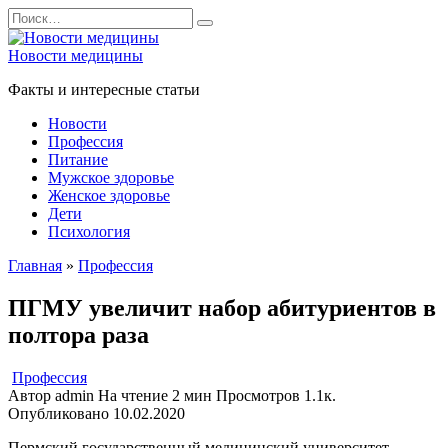
Перейти
Search
к
for:
содержанию
Новости медицины
Факты и интересные статьи
Новости
Профессия
Питание
Мужское здоровье
Женское здоровье
Дети
Психология
Главная
»
Профессия
ПГМУ увеличит набор абитуриентов в
полтора раза
Профессия
Автор
admin
На чтение
2 мин
Просмотров
1.1к.
Опубликовано
10.02.2020
Пермский государственный медицинский университет