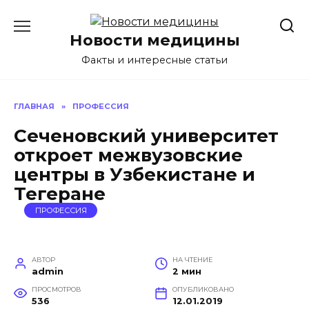
Перейти
к
Новости медицины
содержанию
Факты и интересные статьи
ГЛАВНАЯ
»
ПРОФЕССИЯ
Сеченовский университет
откроет межвузовские
центры в Узбекистане и
Тегеране
ПРОФЕССИЯ
АВТОР
НА ЧТЕНИЕ
admin
2 мин
ПРОСМОТРОВ
ОПУБЛИКОВАНО
536
12.01.2019