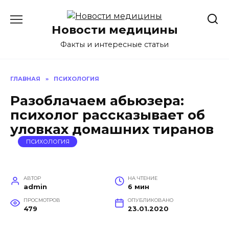
Перейти
к
Новости медицины
содержанию
Факты и интересные статьи
ГЛАВНАЯ
»
ПСИХОЛОГИЯ
Разоблачаем абьюзера:
психолог рассказывает об
уловках домашних тиранов
ПСИХОЛОГИЯ
АВТОР
НА ЧТЕНИЕ
admin
6 мин
ПРОСМОТРОВ
ОПУБЛИКОВАНО
479
23.01.2020