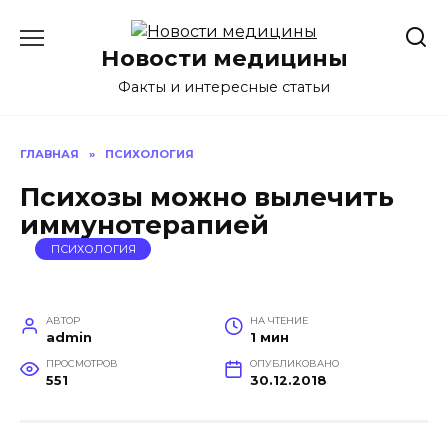
Перейти
к
Новости медицины
содержанию
Факты и интересные статьи
ГЛАВНАЯ
»
ПСИХОЛОГИЯ
Психозы можно вылечить
иммунотерапией
ПСИХОЛОГИЯ
АВТОР
НА ЧТЕНИЕ
admin
1 мин
ПРОСМОТРОВ
ОПУБЛИКОВАНО
551
30.12.2018