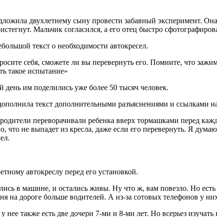
редложила двухлетнему сыну провести забавный эксперимент. Она
истегнут. Мальчик согласился, а его отец быстро сфотографиров
большой текст о необходимости автокресел.
спросите себя, сможете ли вы перевернуть его. Помните, что заж
ть такое испытание»
 день им поделились уже более 50 тысяч человек.
дополнила текст дополнительными разъяснениями и ссылками на 
бы родители переворачивали ребенка вверх тормашками перед ка
, что не выпадет из кресла, даже если его перевернуть. Я дума
ел.
етному автокреслу перед его установкой.
лись в машине, и остались живы. Ну что ж, вам повезло. Но есть
ня на дороге больше водителей. А из-за сотовых телефонов у н
у нее также есть две дочери 7-ми и 8-ми лет. Но всерьез изучат