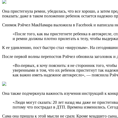
Она пристегнула ремни, убедилась, что все хорошо, а затем п
показать: даже в таком положении ребенок остается надежно пр
Снимок Рэйчел МакНамара выложила в Facebook и написала не
«После того, как вы пристегнете ребенка в автокресле, 
и ремни должны плотно прилегать к телу, чтобы выдержа
К ее удивлению, пост быстро стал «вирусным». На сегодняшний
После первой волны перепостов Рэйчел обновила заголовок и 
«Во-первых, я хочу пояснить: я не сторонник того, что
уверенными в том, что их ребенок пристегнут так надежно
как важно иметь надежное автокресло», — пояснила Рэйч
Она также подчеркнула важность изучения инструкций к конкр
«Люди могут сказать: 20 лет назад мы даже не пристегива
потому что пострадал в ДТП. Времена изменились. Сегод
Сама она пришла к этой мысли не сразу. Кроме младшего сына, 