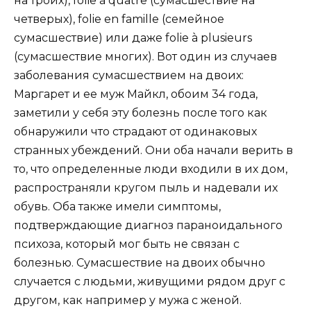
на троих), folie à quatre (сумасшествие на
четверых), folie en famille (семейное
сумасшествие) или даже folie à plusieurs
(сумасшествие многих). Вот один из случаев
заболевания сумасшествием на двоих:
Маргарет и ее муж Майкл, обоим 34 года,
заметили у себя эту болезнь после того как
обнаружили что страдают от одинаковых
странных убеждений. Они оба начали верить в
то, что определенные люди входили в их дом,
распространяли кругом пыль и надевали их
обувь. Оба также имели симптомы,
подтверждающие диагноз параноидального
психоза, который мог быть не связан с
болезнью. Сумасшествие на двоих обычно
случается с людьми, живущими рядом друг с
другом, как например у мужа с женой.