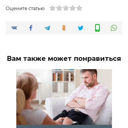
у людей с болезнями сердца
В нашей культуре давно бытует мнение,
что физически
0
1.2к.
О наших нервах
Нервы могут шалить, сдавать,
расшатываться и в конце