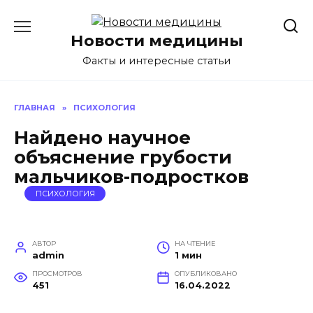
Перейти
к
Новости медицины
содержанию
Факты и интересные статьи
ГЛАВНАЯ
»
ПСИХОЛОГИЯ
Найдено научное
объяснение грубости
мальчиков-подростков
ПСИХОЛОГИЯ
АВТОР
НА ЧТЕНИЕ
admin
1 мин
ПРОСМОТРОВ
ОПУБЛИКОВАНО
451
16.04.2022