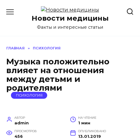
Перейти
к
Новости медицины
содержанию
Факты и интересные статьи
ГЛАВНАЯ
»
ПСИХОЛОГИЯ
Музыка положительно
влияет на отношения
между детьми и
родителями
ПСИХОЛОГИЯ
АВТОР
НА ЧТЕНИЕ
admin
1 мин
ПРОСМОТРОВ
ОПУБЛИКОВАНО
456
13.01.2019