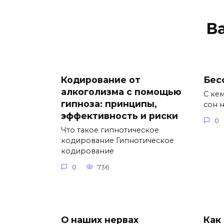
В
Кодирование от
Бес
алкоголизма с помощью
С кем
гипноза: принципы,
сон 
эффективность и риски
0
Что такое гипнотическое
кодирование Гипнотическое
кодирование
0
736
О наших нервах
Как