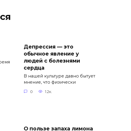
ся
Депрессия — это
обычное явление у
людей с болезнями
ремя
сердца
В нашей культуре давно бытует
мнение, что физически
0
1.2к.
О пользе запаха лимона