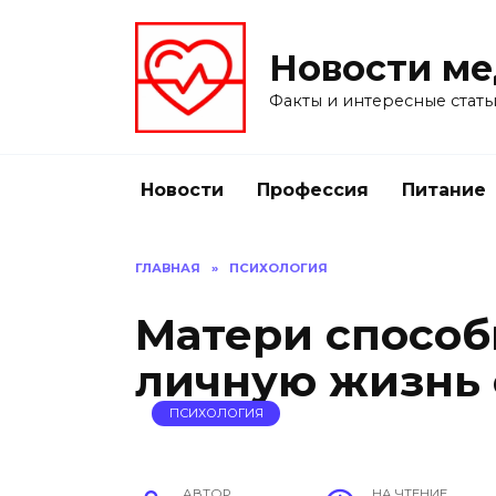
Перейти
к
Новости м
содержанию
Факты и интересные стать
Новости
Профессия
Питание
ГЛАВНАЯ
»
ПСИХОЛОГИЯ
Матери способ
личную жизнь 
ПСИХОЛОГИЯ
АВТОР
НА ЧТЕНИЕ