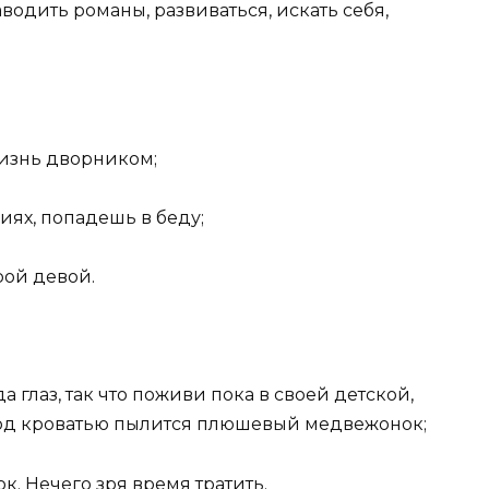
аводить романы, развиваться, искать себя,
изнь дворником;
иях, попадешь в беду;
рой девой.
да глаз, так что поживи пока в своей детской,
 под кроватью пылится плюшевый медвежонок;
к. Нечего зря время тратить.