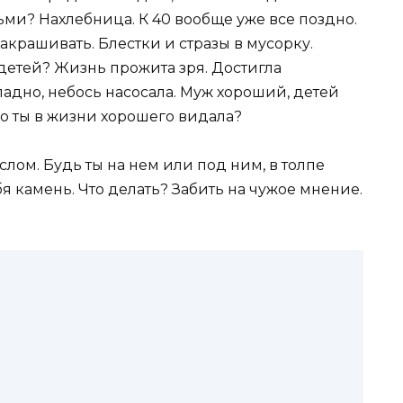
ми? Нахлебница. К 40 вообще уже все поздно.
акрашивать. Блестки и стразы в мусорку.
 детей? Жизнь прожита зря. Достигла
адно, небось насосала. Муж хороший, детей
чо ты в жизни хорошего видала?
лом. Будь ты на нем или под ним, в толпе
бя камень. Что делать? Забить на чужое мнение.