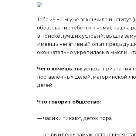
Тебе 25 +. Ты уже закончила институт
образование тебе ни к чему), нашла 
в поиске лучших условий, вышла зам
имеешь негативный опыт предыдущих
окончательно укрепилась в мысли, что
Чего хочешь ты:
успеха, признания 
поставленных целей, материнской люб
детей.
Что говорит общество:
— часики тикают, деток пора;
— не выйдешь замуж, останешься ста