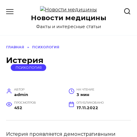
Перейти
к
Новости медицины
содержанию
Факты и интересные статьи
ГЛАВНАЯ
»
ПСИХОЛОГИЯ
Истерия
ПСИХОЛОГИЯ
АВТОР
НА ЧТЕНИЕ
admin
3 мин
ПРОСМОТРОВ
ОПУБЛИКОВАНО
452
17.11.2022
Истерия проявляется демонстративными