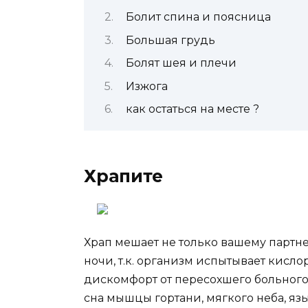
Болит спина и поясница
Большая грудь
Болят шея и плечи
Изжога
как остаться на месте ?
Храпите
Храп мешает не только вашему партне
ночи, т.к. организм испытывает кисло
дискомфорт от пересохшего больного г
сна мышцы гортани, мягкого неба, яз