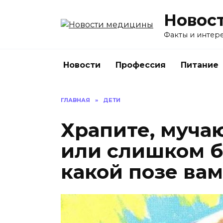
Перейти
Новос
к
содержанию
Факты и интере
Новости
Профессия
Питание
ГЛАВНАЯ
»
ДЕТИ
Храпите, мучаю
или слишком б
какой позе вам