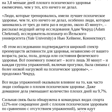
на 3,8 меньше дней плохого психического здоровья
ежемесячно, чем у тех, кто ничего не делал.
«Люди, которые тренировались, имели лучшее психическое
здоровье, чем те, кто ничего не делал, особенно люди, которые
занимались от трех до пяти раз в неделю, около 45 минут», –
рассказал ведущий автор исследования Адам Чекруд (Adam
Chekroud), исследователь-психиатр из Йельского
университета (Yale University) в Нью Хейвене, Коннектикут.
«В этом исследовании подтверждается широкий спектр
преимуществ активности для здоровья, независимо от вашего
возраста, расы, пола, дохода или состояния физического
здоровья. Всё понемногу помогает – всего лишь 30 минут – и
каждая группа упражнений, включая прогулки, была связана с
более низкой нагрузкой на психическое здоровье», –
продолжил Чекруд.
Все виды упражнений оказывали влияние на то, как часто
люди сообщали о плохом психическом здоровье. Даже
домашние дела уменьшают количество плохих дней на 9,7%.
Сильная связь была обнаружена в командных видах спорта
(22%-ное сокращение дней с плохим психическим здоровьем
по сравнению с отсутствием упражнений), затем идут