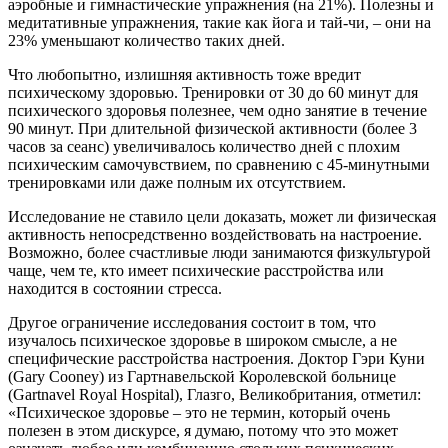
аэробные и гимнастические упражнения (на 21%). Полезны и
медитативные упражнения, такие как йога и тай-чи, – они на
23% уменьшают количество таких дней.
Что любопытно, излишняя активность тоже вредит
психическому здоровью. Тренировки от 30 до 60 минут для
психического здоровья полезнее, чем одно занятие в течение
90 минут. При длительной физической активности (более 3
часов за сеанс) увеличивалось количество дней с плохим
психическим самочувствием, по сравнению с 45-минутными
тренировками или даже полным их отсутствием.
Исследование не ставило цели доказать, может ли физическая
активность непосредственно воздействовать на настроение.
Возможно, более счастливые люди занимаются физкультурой
чаще, чем те, кто имеет психические расстройства или
находится в состоянии стресса.
Другое ограничение исследования состоит в том, что
изучалось психическое здоровье в широком смысле, а не
специфические расстройства настроения. Доктор Гэри Куни
(Gary Cooney) из Гартнавельской Королевской больнице
(Gartnavel Royal Hospital), Глазго, Великобритания, отметил:
«Психическое здоровье – это не термин, который очень
полезен в этом дискурсе, я думаю, потому что это может