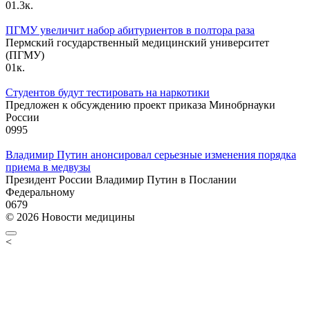
0
1.3к.
ПГМУ увеличит набор абитуриентов в полтора раза
Пермский государственный медицинский университет
(ПГМУ)
0
1к.
Студентов будут тестировать на наркотики
Предложен к обсуждению проект приказа Минобрнауки
России
0
995
Владимир Путин анонсировал серьезные изменения порядка
приема в медвузы
Президент России Владимир Путин в Послании
Федеральному
0
679
© 2026 Новости медицины
<