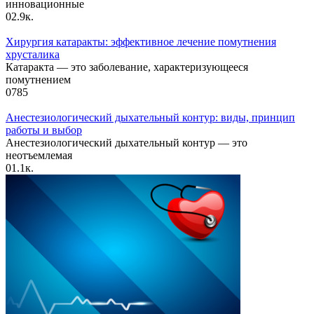
инновационные
0
2.9к.
Хирургия катаракты: эффективное лечение помутнения
хрусталика
Катаракта — это заболевание, характеризующееся
помутнением
0
785
Анестезиологический дыхательный контур: виды, принцип
работы и выбор
Анестезиологический дыхательный контур — это
неотъемлемая
0
1.1к.