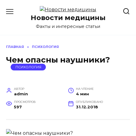
Перейти
к
Новости медицины
содержанию
Факты и интересные статьи
ГЛАВНАЯ
»
ПСИХОЛОГИЯ
Чем опасны наушники?
ПСИХОЛОГИЯ
АВТОР
НА ЧТЕНИЕ
admin
4 мин
ПРОСМОТРОВ
ОПУБЛИКОВАНО
597
31.12.2018