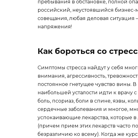
пребывания в обстановке, полной опас
российский, неустоявшийся бизнес-м
совещания, любая деловая ситуация 
напряжения!
Как бороться со стрес
Симптомы стресса найдут у себя мно
внимания, агрессивность, тревожност
постоянное гнетущее чувство вины. 
наибольшей усталости идти к врачу 
боль, псориаз, боли в спине, язвы, к
сердечные заболевания и многое, мно
успокаивающие лекарства, которые в
(причем прием этих лекарств часто п
безразличию ко всему). Когда же курс 