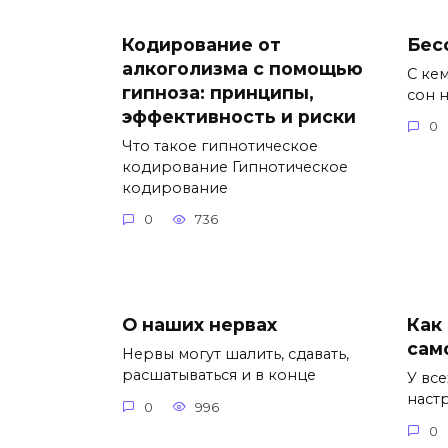
Кодирование от
Бес
алкоголизма с помощью
С кем
гипноза: принципы,
сон 
эффективность и риски
0
Что такое гипнотическое
кодирование Гипнотическое
кодирование
0
736
О наших нервах
Как
сам
Нервы могут шалить, сдавать,
расшатываться и в конце
У вс
наст
0
996
0