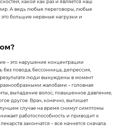
ностей, какой как раз и является наш
ир. А ведь любые переговоры, любые
– это большие нервные нагрузки и
сом?
гие – это нарушение концентрации
ь без повода, бессонница, депрессия,
В результате люди вынуждены в момент
с разнообразными жалобами – головная
олиты, выпадение волос, повышенное давление,
гое другое. Врач, конечно, выпишет
 лучшем случае на время снимут симптомы
онижает работоспособность и приводит к
лекарств закончатся – все начнется сначала.