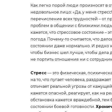
Как легко порой люди произносят в от
недовольное лицо: «Да, у меня стресс!
перечисление всех трудностей – от п
проблем в общении с близкими людь
кажется, что стрессовое состояние – э
погода. Почему-то считается, что дел
состоянии даже нормально. И редко кт
чтобы бизнес шел лучше, чтобы дела д
не портить отношения ни с сотрудник
Стресс
— это физическая, психическ
на то, что пугает человека, раздражае
отличает реальной угрозы от кажущейс
кажется опасной, реагирует, как на 
обстановка кажется враждебной, тем
состоянии боевой готовности.
Хронич