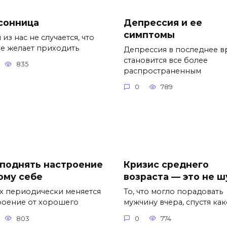
сонница
Депрессия и ее
симптомы
 из нас не случается, что
не желает приходить
Депрессия в последнее в
становится все более
835
распространенным
0
789
 поднять настроение
Кризис среднего
ому себе
возраста — это не ш
ех периодически меняется
То, что могло порадовать
роение от хорошего
мужчину вчера, спустя как
803
0
774