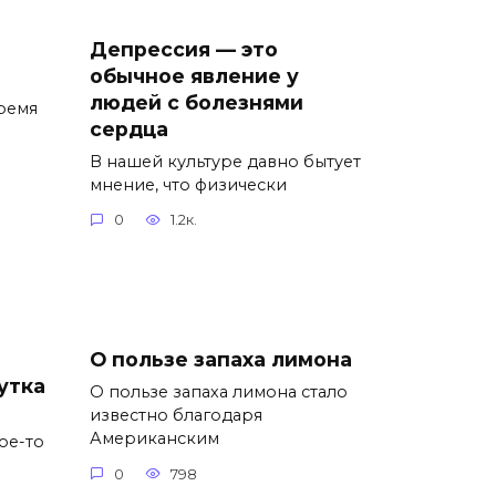
Депрессия — это
обычное явление у
людей с болезнями
ремя
сердца
В нашей культуре давно бытует
мнение, что физически
0
1.2к.
О пользе запаха лимона
утка
О пользе запаха лимона стало
известно благодаря
Американским
ое-то
0
798