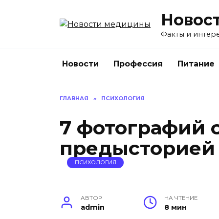
Перейти
Новос
к
содержанию
Факты и интере
Новости
Профессия
Питание
ГЛАВНАЯ
»
ПСИХОЛОГИЯ
7 фотографий 
предысторией
ПСИХОЛОГИЯ
АВТОР
НА ЧТЕНИЕ
admin
8 мин