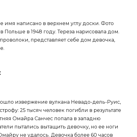
ее имя написано в верхнем углу доски. Фото
 в Польше в 1948 году. Тереза нарисовала дом.
проволоки, представляет себе дом девочка,
е.
с
изошло извержение вулкана Невадо-дель-Руис,
строфу: 25 тысяч человек погибли в результате
етняя Омайра Санчес попала в западню
атели пытались вытащить девочку, но ее ноги
майру не удалось. Девочка более 60 часов