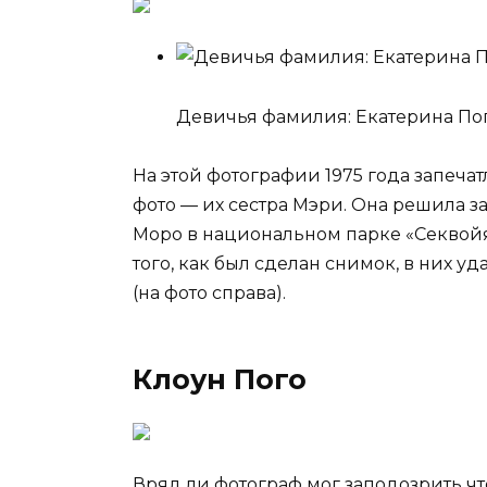
Девичья фамилия: Екатерина Поп
На этой фотографии 1975 года запеча
фото — их сестра Мэри. Она решила з
Моро в национальном парке «Секвойя
того, как был сделан снимок, в них у
(на фото справа).
Клоун Пого
Вряд ли фотограф мог заподозрить что