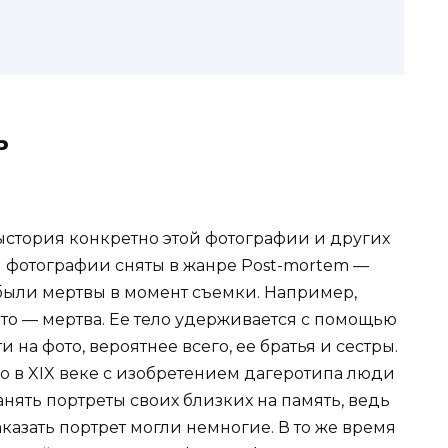
ь
ыстория конкретно этой фотографии и других
ти фотографии сняты в жанре Post-mortem —
 были мертвы в момент съемки. Например,
то — мертва. Ее тело удерживается с помощью
 на фото, вероятнее всего, ее братья и сестры.
но в XIX веке с изобретением дагеротипа люди
анять портреты своих близких на память, ведь
казать портрет могли немногие. В то же время