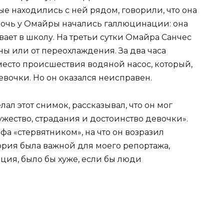
ые находились с ней рядом, говорили, что она
 ночь у Омайры начались галлюцинации: она
вает в школу. На третьи сутки Омайра Санчес
ны или от переохлаждения. За два часа
место происшествия водяной насос, который,
вочки. Но он оказался неисправен.
ал этот снимок, рассказывал, что он мог
жество, страдания и достоинство девочки».
а «стервятником», на что он возразил
тория была важной для моего репортажа,
акция, было бы хуже, если бы люди