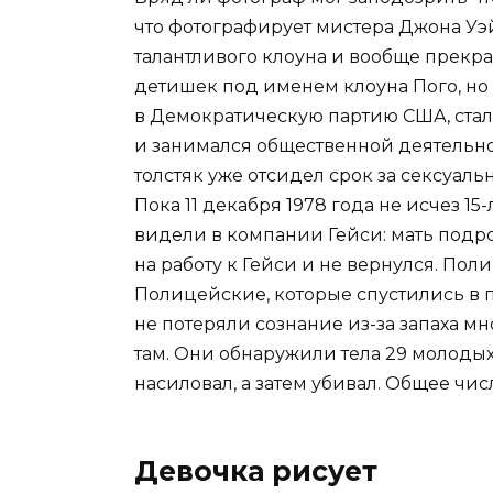
что фотографирует мистера Джона Уэ
талантливого клоуна и вообще прекра
детишек под именем клоуна Пого, но 
в Демократическую партию США, стал
и занимался общественной деятельнос
толстяк уже отсидел срок за сексуал
Пока 11 декабря 1978 года не исчез 1
видели в компании Гейси: мать подрос
на работу к Гейси и не вернулся. Пол
Полицейские, которые спустились в п
не потеряли сознание из-за запаха м
там. Они обнаружили тела 29 молодых
насиловал, а затем убивал. Общее чис
Девочка рисует