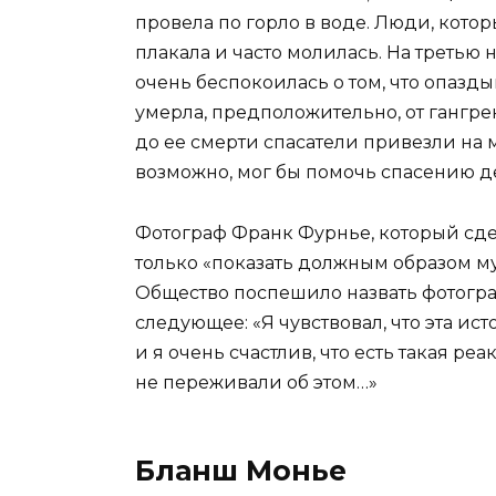
провела по горло в воде. Люди, котор
плакала и часто молилась. На третью
очень беспокоилась о том, что опазды
умерла, предположительно, от гангре
до ее смерти спасатели привезли на 
возможно, мог бы помочь спасению де
Фотограф Франк Фурнье, который сдел
только «показать должным образом му
Общество поспешило назвать фотограф
следующее: «Я чувствовал, что эта ис
и я очень счастлив, что есть такая ре
не переживали об этом…»
Бланш Монье