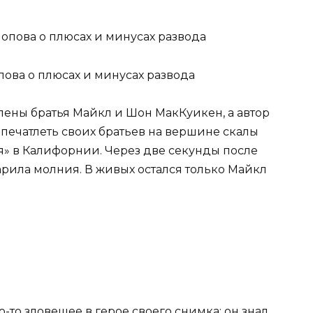
ова о плюсах и минусах развода
тлены братья Майкл и Шон МакКуикен, а автор
апечатлеть своих братьев на вершине скалы
» в Калифорнии. Через две секунды после
дарила молния. В живых остался только Майкл
-то зловещее в герое своего снимка: он знал,