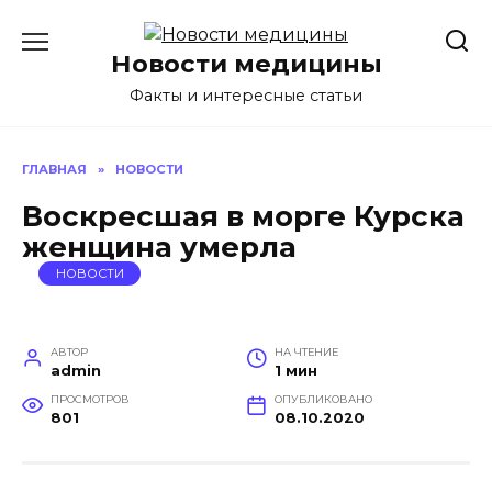
Перейти
к
Новости медицины
содержанию
Факты и интересные статьи
ГЛАВНАЯ
»
НОВОСТИ
Воскресшая в морге Курска
женщина умерла
НОВОСТИ
АВТОР
НА ЧТЕНИЕ
admin
1 мин
ПРОСМОТРОВ
ОПУБЛИКОВАНО
801
08.10.2020