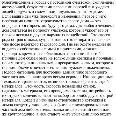
Многочисленные города с постоянной суматохой, скоплением
автомобилей, безучастными персонами соседей вынуждают
людей подумать о своем индивидуальном частном доме.
Если ваши идеи уже переходят в намерения, первое с чего
необходимо начинать строительство своего дома — это
определиться с проектом будущего дома. Для любого человека
дом считается не попросту участком, который укроет его от
плохой погоды и других наружных воздействий. Это своего
рода остров отдыха, куда с готовностью возвратится человек
уже после нелегкого трудового дня. Где вы будете ежедневно
видится с собственной семьей и приятелями, а также
проводить время за излюбленными занятиями. По этой
причине дом обязан быть не только лишь крепким и прочным,
но и многофункциональным и прекрасным жильем, которое в
полном объеме отвечает всем вашим нуждам и пожеланиям.
Подбор материала для постройки здания либо загородного
частного дома в наше время весьма огромен. Инновационные
технологии развиваются, возникают новые варианты строй
материалов. Стоимость, скорость возведения стенок,
надежность материала, его проводимость тепла, потребность
их отделки конечно влияют на выбор того либо другого строй
материала. Когда вы начинаете строительство коттеджей и
домов следует установить, как будет эксплуатироваться ваш
частный дом либо коттедж. Только лишь в летний сезон или
же круглогодично, в нем станете жить урывками либо будите