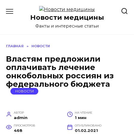
Перейти
к
Новости медицины
содержанию
Факты и интересные статьи
ГЛАВНАЯ
»
НОВОСТИ
Властям предложили
оплачивать лечение
онкобольных россиян из
федерального бюджета
НОВОСТИ
АВТОР
НА ЧТЕНИЕ
admin
1 мин
ПРОСМОТРОВ
ОПУБЛИКОВАНО
468
01.02.2021