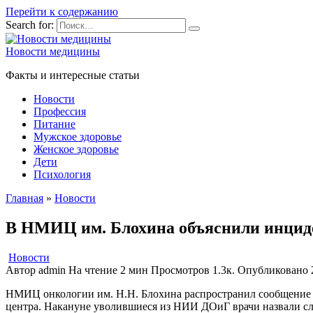
Перейти к содержанию
Search for:
Новости медицины
Факты и интересные статьи
Новости
Профессия
Питание
Мужское здоровье
Женское здоровье
Дети
Психология
Главная
»
Новости
В НМИЦ им. Блохина объяснили инциде
Новости
Автор
admin
На чтение
2 мин
Просмотров
1.3к.
Опубликовано
НМИЦ онкологии им. Н.Н. Блохина распространил сообщение о
центра. Накануне уволившиеся из НИИ ДОиГ врачи назвали с