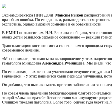
Экс-замдиректора НИИ ДОиГ
Максим Рыков
распространил в
врачебная ошибка. По его данным, раньше детская смертность в
экспертиза, однако выразил сомнение в ее объективности.
В НМИЦ онкологии им. Н.Н. Блохина сообщили, что состояние
обоих детей развилось серьезное осложнение — реакция транс
Трансплантацию костного мозга скончавшимся проводила стара
современное лечение.
«Мы понимали, что шансы на выздоровление у этих пациентов 
гематолога Минздрава
Александра Румянцева
. Мы знали, что
По его словам, в их лечении участвовали ведущие сотрудники
Горбачевой. «У этих пациентов были периоды улучшения, пот
Он добавил, что выживаемость при этом заболевании за послед
По совам члена правления Международной благотворительной
эгидой «Альянса врачей» беззастенчиво манипулируют родителя
Слишком тяжелая патология. Более того, сейчас туда берут на