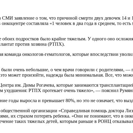
 СМИ заявление о том, что причиной смерти двух девочек 14 и 
 онкоцентре составляла «1 человек в два года в среднем, то ест
 обоих подростков было крайне тяжелым. У одного оно осложня
плантат против хозяина (РТПХ).
я команда онкологов-гематологов, которые впоследствии уволил
были очень небольшие, о чем врачи говорили с родителями, — 
 это может произойти, надежда была минимальная. Все, что можн
 Центра им. Димы Рогачева, которые занимаются трансплантаци
ом ухудшения: РТПХ протекает очень тяжело», — пояснил Румян
ние годы выросла и превышает 80%, но это не означает, что выз
 общественной организации «Справедливая помощь доктора Ли
ми, их страхом потерять ребенка. «Они не понимают, что в онк
 лечение таких тяжелых детей, которым раньше в РОНЦ отказывал