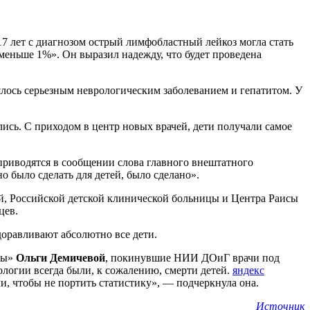
17 лет с диагнозом острый лимфобластный лейкоз могла стать
ь меньше 1%». Он выразил надежду, что будет проведена
лось серьезным неврологическим заболеванием и гепатитом. У
ись. С приходом в центр новых врачей, дети получали самое
приводятся в сообщении слова главного внештатного
о было сделать для детей, было сделано».
ей, Российской детской клинической больницы и Центра Раисы
цев.
доравливают абсолютно все дети.
зы»
Ольги Демичевой
, покинувшие НИИ ДОиГ врачи под
ологии всегда были, к сожалению, смерти детей.
яндекс
и, чтобы не портить статистику», — подчеркнула она.
Источник