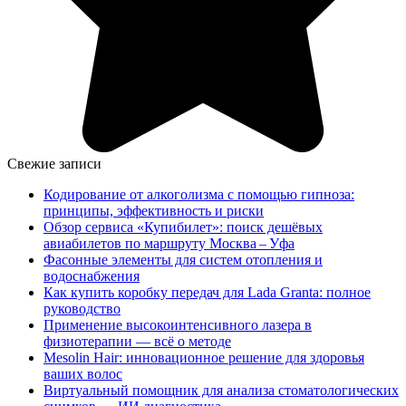
Свежие записи
Кодирование от алкоголизма с помощью гипноза:
принципы, эффективность и риски
Обзор сервиса «Купибилет»: поиск дешёвых
авиабилетов по маршруту Москва – Уфа
Фасонные элементы для систем отопления и
водоснабжения
Как купить коробку передач для Lada Granta: полное
руководство
Применение высокоинтенсивного лазера в
физиотерапии — всё о методе
Mesolin Hair: инновационное решение для здоровья
ваших волос
Виртуальный помощник для анализа стоматологических