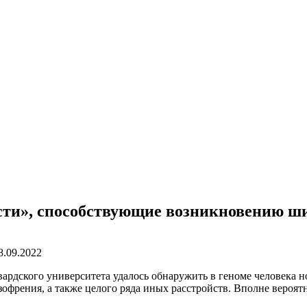
сти», способствующие возникновению ш
8.09.2022
ардского университета удалось обнаружить в геноме человека но
зофрения, а также целого ряда иных расстройств. Вполне вероят