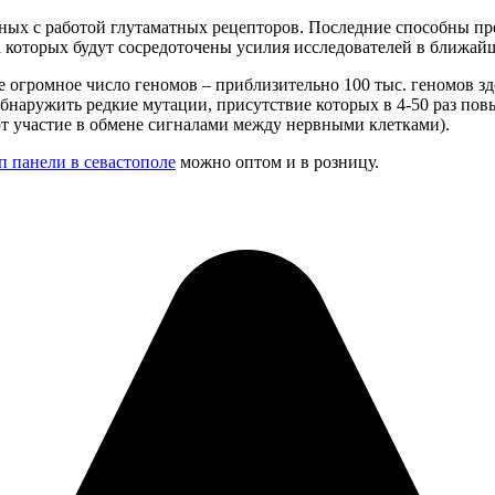
нных с работой глутаматных рецепторов. Последние способны п
а которых будут сосредоточены усилия исследователей в ближай
 огромное число геномов – приблизительно 100 тыс. геномов з
бнаружить редкие мутации, присутствие которых в 4-50 раз по
 участие в обмене сигналами между нервными клетками).
п панели в севастополе
можно оптом и в розницу.