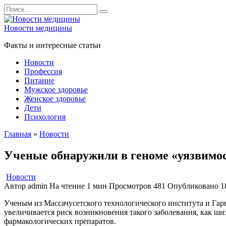
Перейти
Search
к
for:
содержанию
Новости медицины
Факты и интересные статьи
Новости
Профессия
Питание
Мужское здоровье
Женское здоровье
Дети
Психология
Главная
»
Новости
Ученые обнаружили в геноме «уязвимо
Новости
Автор
admin
На чтение
1 мин
Просмотров
481
Опубликовано
1
Ученым из Массачусетского технологического института и Гарв
увеличивается риск возникновения такого заболевания, как ши
фармакологических препаратов.