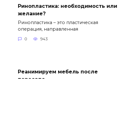
Ринопластика: необходимость или
желание?
Ринопластика – это пластическая
операция, направленная
0
943
Реанимируем мебель после
переезда
Переезд — это всегда стресс для мебели,
но не стоит
0
925