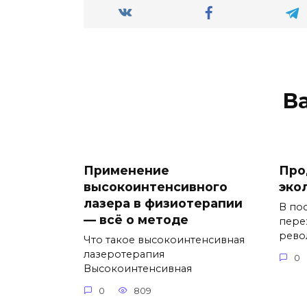
В
Применение
Про
высокоинтенсивного
эко
лазера в физиотерапии
В по
— всё о методе
пере
рев
Что такое высокоинтенсивная
лазеротерапия
0
Высокоинтенсивная
0
809