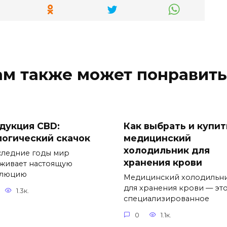
ам также может понравить
дукция CBD:
Как выбрать и купит
логический скачок
медицинский
холодильник для
следние годы мир
хранения крови
живает настоящую
олюцию
Медицинский холодильн
для хранения крови — эт
1.3к.
специализированное
0
1.1к.