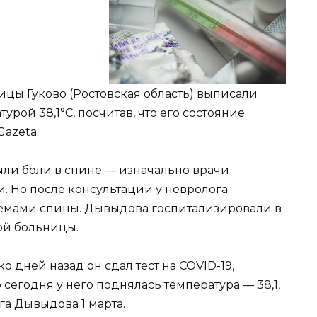
цы Гуково (Ростовская область) выписали
рой 38,1°С, посчитав, что его состояние
Gazeta.
ыли боли в спине — изначально врачи
и. Но после консультации у невролога
блемами спины. Дывыдова госпитализировали в
ой больницы.
 дней назад он сдал тест на COVID-19,
 сегодня у него поднялась температура — 38,1,
га Дывыдова 1 марта.