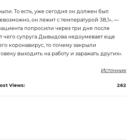
ли. То есть, уже сегодня он должен был
невозможно, он лежит с температурой 38,1», —
 пациента попросили через три дня после
От чего супруга Дывыдова недоумевает еще
его коронавирус, то почему закрыли
веку выходить на работу и заражать других».
Источник
ost Views:
262