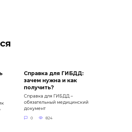
ся
ь
Справка для ГИБДД:
зачем нужна и как
получить?
Справка для ГИБДД –
обязательный медицинский
ик
документ
о
0
824