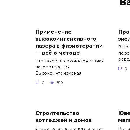
В
Применение
Про
высокоинтенсивного
эко
лазера в физиотерапии
В по
— всё о методе
пере
рев
Что такое высокоинтенсивная
лазеротерапия
0
Высокоинтенсивная
0
810
Строительство
Юве
коттеджей и домов
маг
Строительство жилого здания
Рыно