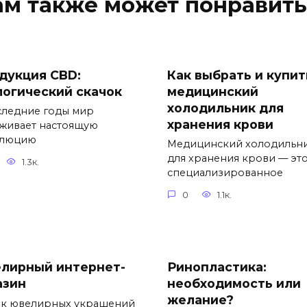
ам также может понравить
дукция CBD:
Как выбрать и купит
логический скачок
медицинский
холодильник для
следние годы мир
хранения крови
живает настоящую
олюцию
Медицинский холодильн
для хранения крови — эт
1.3к.
специализированное
0
1.1к.
лирный интернет-
Ринопластика:
азин
необходимость или
желание?
к ювелирных украшений