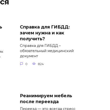
ся
ь
Справка для ГИБДД:
зачем нужна и как
получить?
Справка для ГИБДД –
обязательный медицинский
ик
документ
о
0
824
Реанимируем мебель
после переезда
Переезд — это всегда стресс