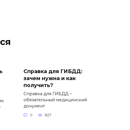
ся
ь
Справка для ГИБДД:
зачем нужна и как
получить?
Справка для ГИБДД –
обязательный медицинский
ик
документ
о
0
827