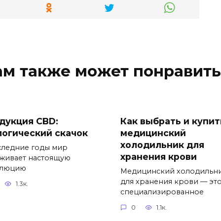
ам также может понравить
дукция CBD:
Как выбрать и купит
логический скачок
медицинский
холодильник для
следние годы мир
хранения крови
живает настоящую
олюцию
Медицинский холодильн
для хранения крови — эт
1.3к.
специализированное
0
1.1к.