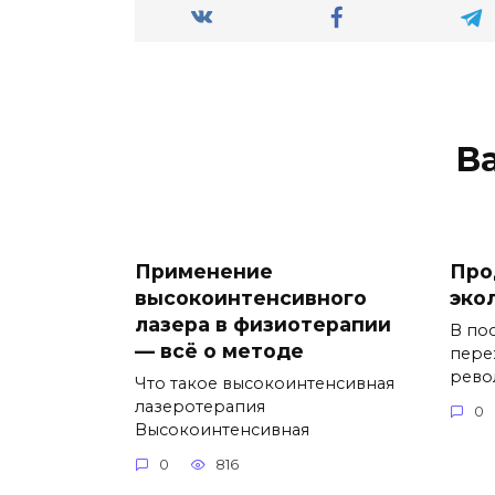
В
Применение
Про
высокоинтенсивного
эко
лазера в физиотерапии
В по
— всё о методе
пере
рев
Что такое высокоинтенсивная
лазеротерапия
0
Высокоинтенсивная
0
816