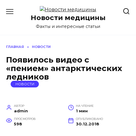
Перейти
к
Новости медицины
содержанию
Факты и интересные статьи
ГЛАВНАЯ
»
НОВОСТИ
Появилось видео с
«пением» антарктических
ледников
НОВОСТИ
АВТОР
НА ЧТЕНИЕ
admin
1 мин
ПРОСМОТРОВ
ОПУБЛИКОВАНО
598
30.12.2018