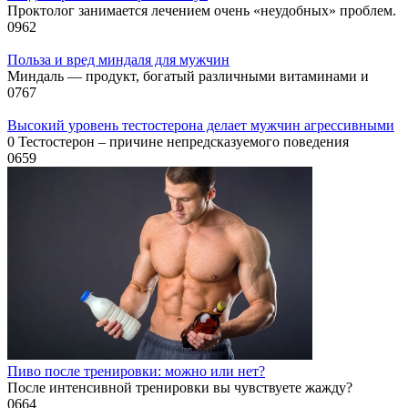
Проктолог занимается лечением очень «неудобных» проблем.
0
962
Польза и вред миндаля для мужчин
Миндаль — продукт, богатый различными витаминами и
0
767
Высокий уровень тестостерона делает мужчин агрессивными
0 Тестостерон – причине непредсказуемого поведения
0
659
Пиво после тренировки: можно или нет?
После интенсивной тренировки вы чувствуете жажду?
0
664