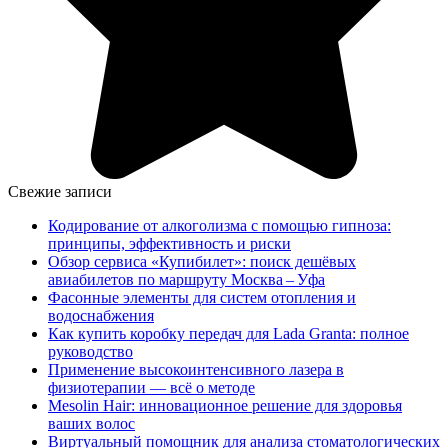
Свежие записи
Кодирование от алкоголизма с помощью гипноза:
принципы, эффективность и риски
Обзор сервиса «Купибилет»: поиск дешёвых
авиабилетов по маршруту Москва – Уфа
Фасонные элементы для систем отопления и
водоснабжения
Как купить коробку передач для Lada Granta: полное
руководство
Применение высокоинтенсивного лазера в
физиотерапии — всё о методе
Mesolin Hair: инновационное решение для здоровья
ваших волос
Виртуальный помощник для анализа стоматологических