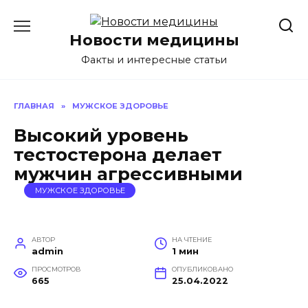
Перейти
к
Новости медицины
содержанию
Факты и интересные статьи
ГЛАВНАЯ
»
МУЖСКОЕ ЗДОРОВЬЕ
Высокий уровень
тестостерона делает
мужчин агрессивными
МУЖСКОЕ ЗДОРОВЬЕ
АВТОР
НА ЧТЕНИЕ
admin
1 мин
ПРОСМОТРОВ
ОПУБЛИКОВАНО
665
25.04.2022