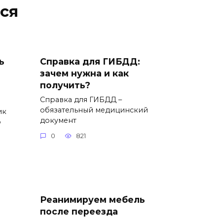
ся
ь
Справка для ГИБДД:
зачем нужна и как
получить?
Справка для ГИБДД –
обязательный медицинский
ик
документ
о
0
821
Реанимируем мебель
после переезда