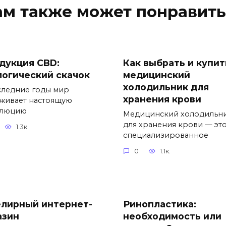
ам также может понравить
дукция CBD:
Как выбрать и купит
логический скачок
медицинский
холодильник для
следние годы мир
хранения крови
живает настоящую
олюцию
Медицинский холодильн
для хранения крови — эт
1.3к.
специализированное
0
1.1к.
лирный интернет-
Ринопластика:
азин
необходимость или