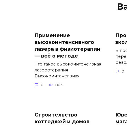
В
Применение
Про
высокоинтенсивного
эко
лазера в физиотерапии
В по
— всё о методе
пере
рев
Что такое высокоинтенсивная
лазеротерапия
0
Высокоинтенсивная
0
803
Строительство
Юве
коттеджей и домов
маг