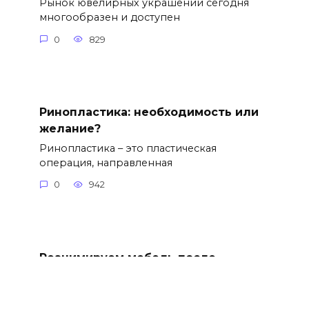
Рынок ювелирных украшений сегодня
многообразен и доступен
0
829
Ринопластика: необходимость или
желание?
Ринопластика – это пластическая
операция, направленная
0
942
Реанимируем мебель после
переезда
Переезд — это всегда стресс для мебели,
но не стоит