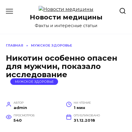
Перейти
к
Новости медицины
содержанию
Факты и интересные статьи
ГЛАВНАЯ
»
МУЖСКОЕ ЗДОРОВЬЕ
Никотин особенно опасен
для мужчин, показало
исследование
МУЖСКОЕ ЗДОРОВЬЕ
АВТОР
НА ЧТЕНИЕ
admin
1 мин
ПРОСМОТРОВ
ОПУБЛИКОВАНО
540
31.12.2018