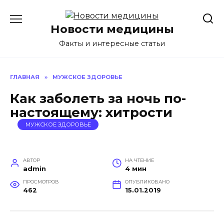
Перейти
к
Новости медицины
содержанию
Факты и интересные статьи
ГЛАВНАЯ
»
МУЖСКОЕ ЗДОРОВЬЕ
Как заболеть за ночь по-
настоящему: хитрости
МУЖСКОЕ ЗДОРОВЬЕ
АВТОР
НА ЧТЕНИЕ
admin
4 мин
ПРОСМОТРОВ
ОПУБЛИКОВАНО
462
15.01.2019