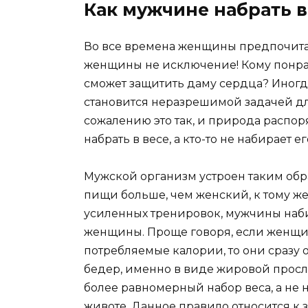
Как мужчине набрать в
Во все времена женщины предпочита
женщины не исключение! Кому понр
сможет защитить даму сердца? Иногда
становится неразрешимой задачей дл
сожалению это так, и природа распор
набрать в весе, а кто-то не набирает е
Мужской организм устроен таким обра
пищи больше, чем женский, к тому же
усиленных тренировок, мужчины наби
женщины. Проще говоря, если женщин
потребляемые калории, то они сразу 
бедер, именно в виде жировой просл
более равномерный набор веса, а не
животе. Данное правило относится к