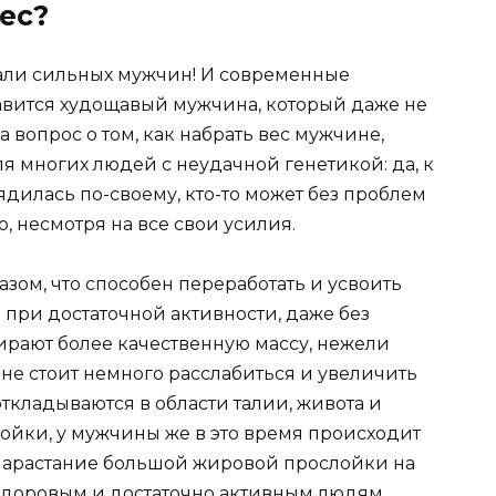
ес?
ли сильных мужчин! И современные
авится худощавый мужчина, который
даже не
 вопрос о том, как набрать вес мужчине,
я многих людей с неудачной генетикой: да, к
ядилась по-своему, кто-то может без проблем
го, несмотря на все свои усилия.
зом, что способен переработать и усвоить
 при достаточной активности, даже без
рают более качественную массу, нежели
е стоит немного расслабиться и увеличить
откладываются в области талии, живота и
ойки, у мужчины же в это время происходит
 нарастание большой жировой прослойки на
 здоровым и достаточно активным людям.