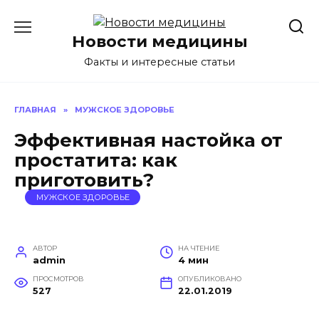
Перейти
к
Новости медицины
содержанию
Факты и интересные статьи
ГЛАВНАЯ
»
МУЖСКОЕ ЗДОРОВЬЕ
Эффективная настойка от
простатита: как
приготовить?
МУЖСКОЕ ЗДОРОВЬЕ
АВТОР
НА ЧТЕНИЕ
admin
4 мин
ПРОСМОТРОВ
ОПУБЛИКОВАНО
527
22.01.2019