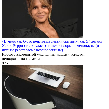
«В меня как будто вонзились лезвия бритвы»: как 57-летняя
Халле Берри столкнулась с тяжелой формой менопаузы (и
чуть не рассталась с возлюбленным)
Красота знаменитой «женщины-кошки», кажется,
неподвластна времени.
0
757