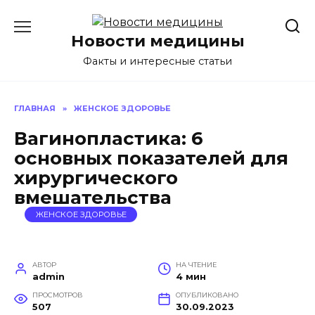
Перейти
к
Новости медицины
содержанию
Факты и интересные статьи
ГЛАВНАЯ
»
ЖЕНСКОЕ ЗДОРОВЬЕ
Вагинопластика: 6
основных показателей для
хирургического
вмешательства
ЖЕНСКОЕ ЗДОРОВЬЕ
АВТОР
НА ЧТЕНИЕ
admin
4 мин
ПРОСМОТРОВ
ОПУБЛИКОВАНО
507
30.09.2023