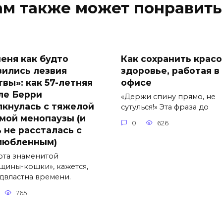
ам также может понравить
меня как будто
Как сохранить красо
зились лезвия
здоровье, работая в
твы»: как 57-летняя
офисе
ле Берри
«Держи спину прямо, не
лкнулась с тяжелой
сутулься!» Эта фраза до
мой менопаузы (и
0
626
ь не рассталась с
любленным)
ота знаменитой
щины-кошки», кажется,
двластна времени.
765