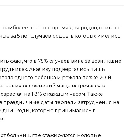
– наиболее опасное время для родов, считают
е за 5 лет случаев родов, в которых имелись
ть факт, что в 75% случаев вина за возникшие
трудниках. Анализу подвергались лишь
вала одного ребенка и рожала позже 20-й
кновения осложнений чаще встречался в
возрастал на 1,8% с каждым часом. Также
в праздничные даты, терпели затруднения на
е дни. Роды, которые принимались в
в.
 от больниц, где стажируются молодые