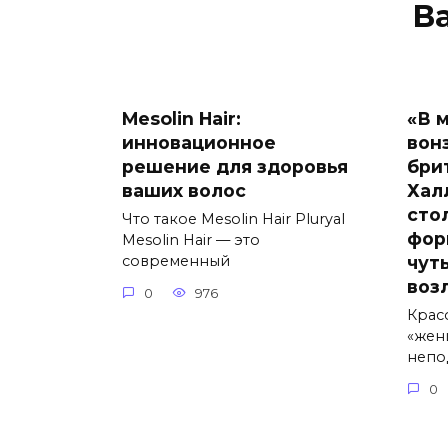
В
Mesolin Hair:
«В 
инновационное
вон
решение для здоровья
бри
ваших волос
Хал
сто
Что такое Mesolin Hair Pluryal
фор
Mesolin Hair — это
чут
современный
воз
0
976
Крас
«жен
непо
0