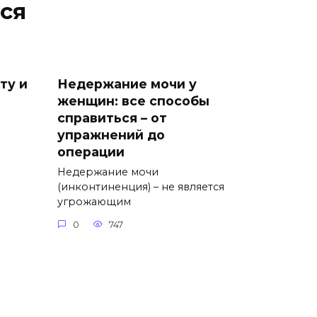
ся
ту и
Недержание мочи у
женщин: все способы
справиться – от
упражнений до
операции
Недержание мочи
(инконтиненция) – не является
угрожающим
0
747