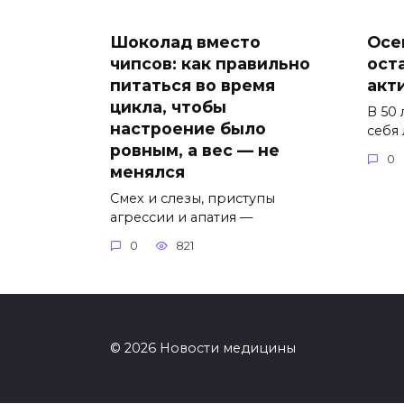
Шоколад вместо
Осе
чипсов: как правильно
ост
питаться во время
акт
цикла, чтобы
В 50
настроение было
себя
ровным, а вес — не
0
менялся
Смех и слезы, приступы
агрессии и апатия —
0
821
© 2026 Новости медицины