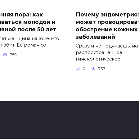
нняя пора: как
Почему эндометрио
аваться молодой и
может провоцирова
ивной после 50 лет
обострение кожных
заболеваний
 лет женщина наконец-то
 любит. Ее роман со
Сразу и не подумаешь, но
распространенное
759
гинекологическое
0
737