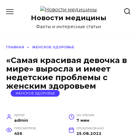
Перейти
к
Новости медицины
содержанию
Факты и интересные статьи
ГЛАВНАЯ
»
ЖЕНСКОЕ ЗДОРОВЬЕ
«Самая красивая девочка в
мире» выросла и имеет
недетские проблемы с
женским здоровьем
ЖЕНСКОЕ ЗДОРОВЬЕ
АВТОР
НА ЧТЕНИЕ
admin
7 мин
ПРОСМОТРОВ
ОПУБЛИКОВАНО
456
25.08.2022